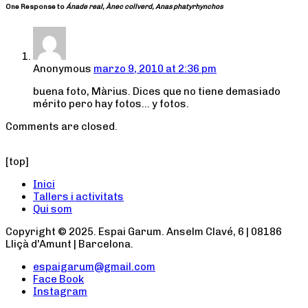
One Response to
Ánade real, Ànec collverd, Anas phatyrhynchos
Anonymous
marzo 9, 2010 at 2:36 pm
buena foto, Màrius. Dices que no tiene demasiado
mérito pero hay fotos… y fotos.
Comments are closed.
[top]
Inici
Tallers i activitats
Qui som
Copyright © 2025. Espai Garum. Anselm Clavé, 6 | 08186
Lliçà d'Amunt | Barcelona.
espaigarum@gmail.com
Face Book
Instagram