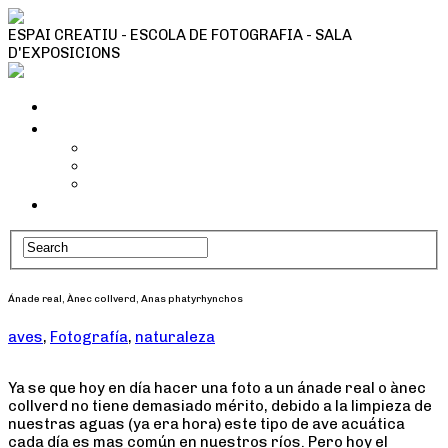
ESPAI CREATIU - ESCOLA DE FOTOGRAFIA - SALA
D'EXPOSICIONS
Inici
Tallers i activitats
Taller Cianotípia
Camins fotogràfics
Tallers Fotografia
Qui som
Ánade real, Ànec collverd, Anas phatyrhynchos
aves
,
Fotografía
,
naturaleza
Ya se que hoy en día hacer una foto a un ánade real o ànec
collverd no tiene demasiado mérito, debido a la limpieza de
nuestras aguas (ya era hora) este tipo de ave acuática
cada día es mas común en nuestros ríos. Pero hoy el