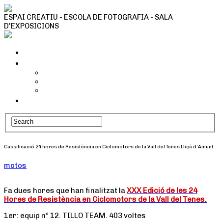
ESPAI CREATIU - ESCOLA DE FOTOGRAFIA - SALA
D'EXPOSICIONS
Inici
Tallers i activitats
Taller Cianotípia
Camins fotogràfics
Tallers Fotografia
Qui som
Cassificació 24 hores de Resistència en Ciclomotors de la Vall del Tenes Lliçà d’Amunt
motos
Fa dues hores que han finalitzat la
XXX Edició de les 24
Hores de Resistència en Ciclomotors de la Vall del Tenes.
1er: equip nº 12. TILLO TEAM. 403 voltes