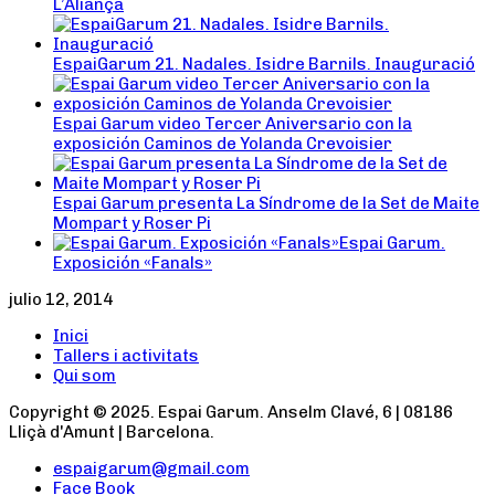
L’Aliança
EspaiGarum 21. Nadales. Isidre Barnils. Inauguració
Espai Garum video Tercer Aniversario con la
exposición Caminos de Yolanda Crevoisier
Espai Garum presenta La Síndrome de la Set de Maite
Mompart y Roser Pi
Espai Garum.
Exposición «Fanals»
julio 12, 2014
Inici
Tallers i activitats
Qui som
Copyright © 2025. Espai Garum. Anselm Clavé, 6 | 08186
Lliçà d'Amunt | Barcelona.
espaigarum@gmail.com
Face Book