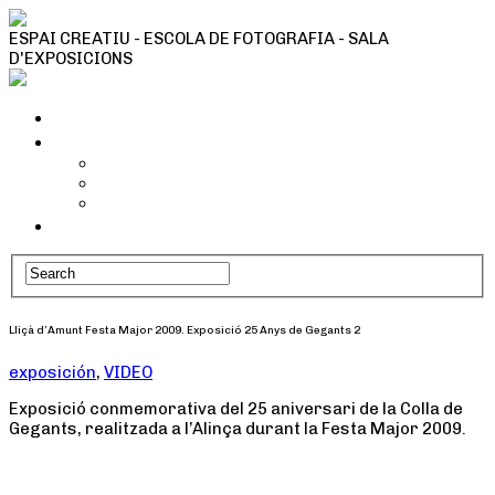
ESPAI CREATIU - ESCOLA DE FOTOGRAFIA - SALA
D'EXPOSICIONS
Inici
Tallers i activitats
Taller Cianotípia
Camins fotogràfics
Tallers Fotografia
Qui som
Lliçà d’Amunt Festa Major 2009. Exposició 25 Anys de Gegants 2
exposición
,
VIDEO
Exposició conmemorativa del 25 aniversari de la Colla de
Gegants, realitzada a l’Alinça durant la Festa Major 2009.