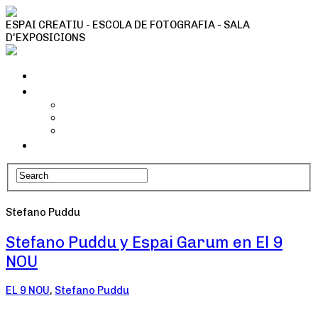
ESPAI CREATIU - ESCOLA DE FOTOGRAFIA - SALA
D'EXPOSICIONS
Inici
Tallers i activitats
Taller Cianotípia
Camins fotogràfics
Tallers Fotografia
Qui som
Stefano Puddu
Stefano Puddu y Espai Garum en El 9
NOU
EL 9 NOU
,
Stefano Puddu