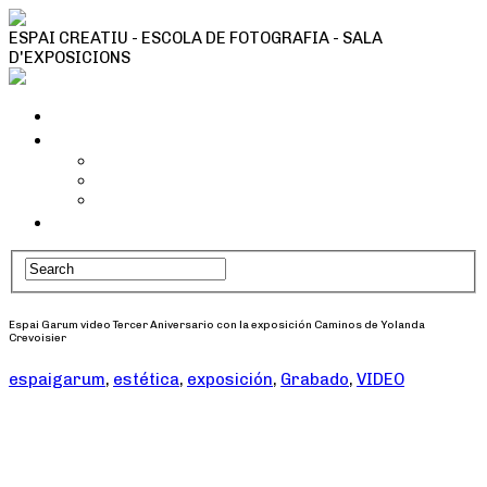
ESPAI CREATIU - ESCOLA DE FOTOGRAFIA - SALA
D'EXPOSICIONS
Inici
Tallers i activitats
Taller Cianotípia
Camins fotogràfics
Tallers Fotografia
Qui som
Espai Garum video Tercer Aniversario con la exposición Caminos de Yolanda
Crevoisier
espaigarum
,
estética
,
exposición
,
Grabado
,
VIDEO