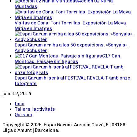
Accion 02 Nuria
Muntadas
Visitas de Obra. Toni Torrillas. Exposición La Meva
Mitja en Imatges
Espai Garum arriba a les 50 exposicions. «Senyals»
Andy Schuster
C17 Can
Montcau. Paisaje sin figuras
Espai Garum hi serà al FESTIVAL REVELA-T amb onze
fotògrafs
julio 12, 2014
Inici
Tallers i activitats
Qui som
Copyright © 2025. Espai Garum. Anselm Clavé, 6 | 08186
Lliçà d'Amunt | Barcelona.