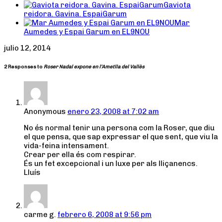
Gaviota
reidora. Gavina. EspaiGarum
Mar
Aumedes y Espai Garum en EL9NOU
julio 12, 2014
2 Responses to
Roser Nadal expone en l’Ametlla del Vallès
Anonymous
enero 23, 2008 at 7:02 am
No és normal tenir una persona com la Roser, que diu
el que pensa, que sap expressar el que sent, que viu la
vida-feina intensament.
Crear per ella és com respirar.
És un fet excepcional i un luxe per als lliçanencs.
Lluís
carme g.
febrero 6, 2008 at 9:56 pm