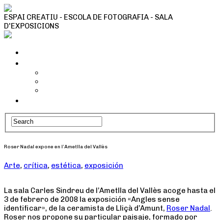
ESPAI CREATIU - ESCOLA DE FOTOGRAFIA - SALA
D'EXPOSICIONS
Inici
Tallers i activitats
Taller Cianotípia
Camins fotogràfics
Tallers Fotografia
Qui som
Roser Nadal expone en l’Ametlla del Vallès
Arte
,
crítica
,
estética
,
exposición
La sala Carles Sindreu de l’Ametlla del Vallès acoge hasta el
3 de febrero de 2008 la exposición «Angles sense
identificar», de la ceramista de Lliçà d’Amunt,
Roser Nadal
.
Roser nos propone su particular paisaje, formado por