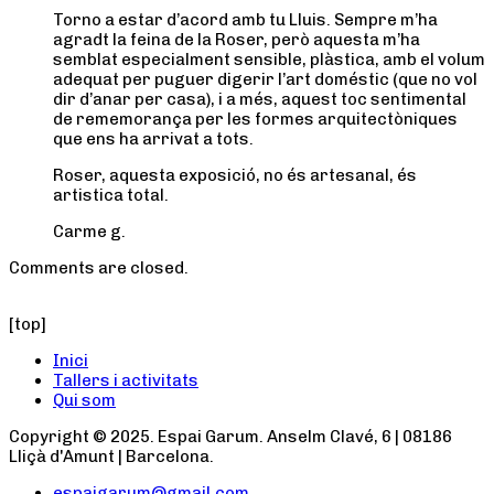
Torno a estar d’acord amb tu Lluis. Sempre m’ha
agradt la feina de la Roser, però aquesta m’ha
semblat especialment sensible, plàstica, amb el volum
adequat per puguer digerir l’art doméstic (que no vol
dir d’anar per casa), i a més, aquest toc sentimental
de rememorança per les formes arquitectòniques
que ens ha arrivat a tots.
Roser, aquesta exposició, no és artesanal, és
artistica total.
Carme g.
Comments are closed.
[top]
Inici
Tallers i activitats
Qui som
Copyright © 2025. Espai Garum. Anselm Clavé, 6 | 08186
Lliçà d'Amunt | Barcelona.
espaigarum@gmail.com